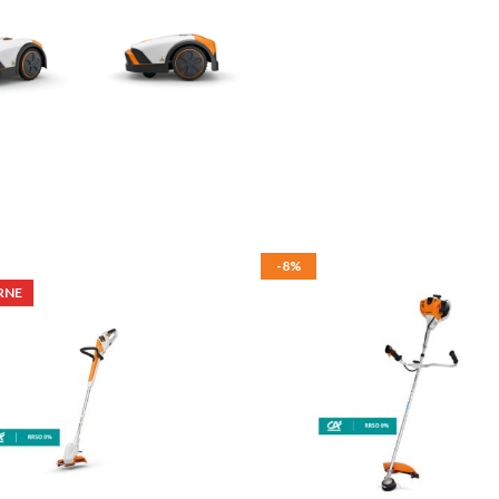
-8%
RNE