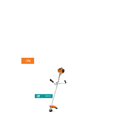
-5%
-17%