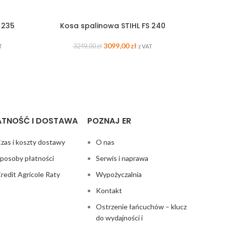
 235
Kosa spalinowa STIHL FS 240
Kosi
3099,00
zł
3249,00
zł
T
z VAT
ATNOŚĆ I DOSTAWA
POZNAJ ER
zas i koszty dostawy
O nas
posoby płatności
Serwis i naprawa
redit Agricole Raty
Wypożyczalnia
Kontakt
Ostrzenie łańcuchów – klucz
do wydajności i