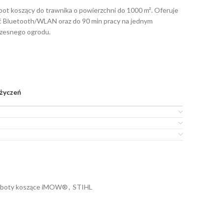
bot koszący do trawnika o powierzchni do 1000 m². Oferuje
ość Bluetooth/WLAN oraz do 90 min pracy na jednym
czesnego ogrodu.
 życzeń
boty koszące iMOW®
,
STIHL