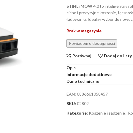
STIHL iMOW 4.0
to inteligentny ro
ciche i precyzyjne koszenie, łączn
ładowaniu. Idealny wybór do nowo
Brak w magazynie
Porównaj
Dodaj do listy
Opis
Informacje dodatkowe
Dane techniczne
EAN:
0886661058457
SKU:
02802
Kategorie:
Koszenie i sadzenie
,
Ro