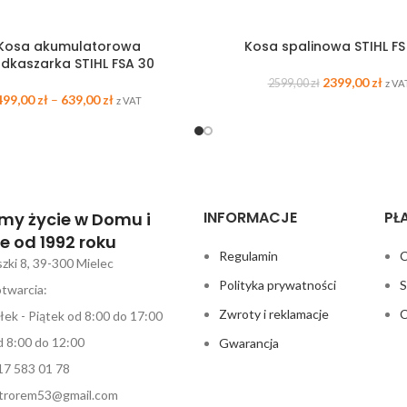
Kosa akumulatorowa
Kosa spalinowa STIHL FS
dkaszarka STIHL FSA 30
2399,00
zł
2599,00
zł
z VA
499,00
zł
–
639,00
zł
z VAT
INFORMACJE
PŁ
my życie w Domu i
e od 1992 roku
Regulamin
C
szki 8, 39-300 Mielec
Polityka prywatności
S
twarcia:
Zwroty i reklamacje
C
łek - Piątek od 8:00 do 17:00
 8:00 do 12:00
Gwarancja
17 583 01 78
ektrorem53@gmail.com