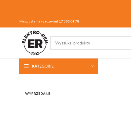
Masz pytania - zadzwoń!
17 583 01 78
KATEGORIE
WYPRZEDANE