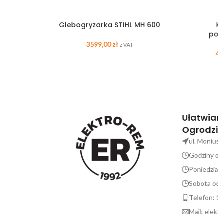
Glebogryzarka STIHL MH 600
po
3599,00
zł
z VAT
Ułatwia
Ogrodzi
ul. Moniu
Godziny o
Poniedzia
Sobota od
Telefon: 
Mail: el