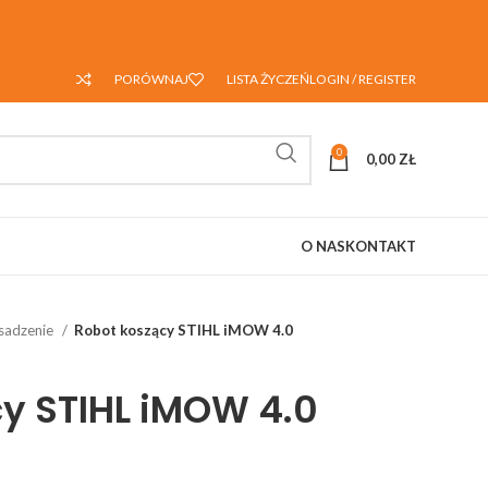
PORÓWNAJ
LISTA ŻYCZEŃ
LOGIN / REGISTER
0
0,00
ZŁ
O NAS
KONTAKT
 sadzenie
Robot koszący STIHL iMOW 4.0
y STIHL iMOW 4.0