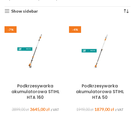
Show sidebar
-7%
-4%
Podkrzesywarka
Podkrzesywarka
akumulatorowa STIHL
akumulatorowa STIHL
HTA 160
HTA 50
3645,00
zł
1879,00
zł
3899,00
zł
1949,00
zł
z VAT
z VAT