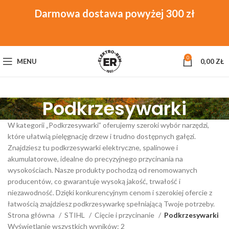
0
MENU
0,00
ZŁ
Podkrzesywarki
W kategorii „Podkrzesywarki” oferujemy szeroki wybór narzędzi,
które ułatwią pielęgnację drzew i trudno dostępnych gałęzi.
Znajdziesz tu podkrzesywarki elektryczne, spalinowe i
akumulatorowe, idealne do precyzyjnego przycinania na
wysokościach. Nasze produkty pochodzą od renomowanych
producentów, co gwarantuje wysoką jakość, trwałość i
niezawodność. Dzięki konkurencyjnym cenom i szerokiej ofercie z
łatwością znajdziesz podkrzesywarkę spełniającą Twoje potrzeby.
Strona główna
STIHL
Cięcie i przycinanie
Podkrzesywarki
Wyświetlanie wszystkich wyników: 2