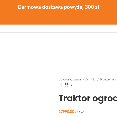
Strona główna
STIHL
Koszenie i
Traktor ogro
17990,00
zł
z VAT