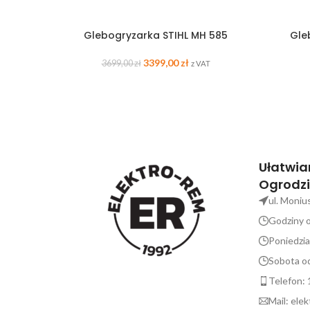
Glebogryzarka STIHL MH 585
Gle
3399,00
zł
3699,00
zł
z VAT
Ułatwia
Ogrodzi
ul. Moniu
Godziny o
Poniedzia
Sobota od
Telefon: 
Mail: el