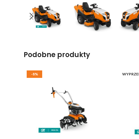
Podobne produkty
-8%
WYPRZE