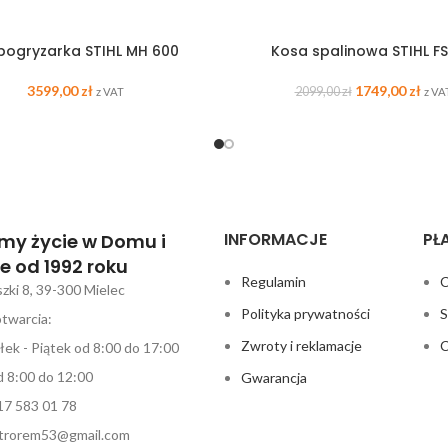
bogryzarka STIHL MH 600
Kosa spalinowa STIHL FS
3599,00
zł
1749,00
zł
2099,00
zł
z VAT
z VA
INFORMACJE
PŁ
my życie w Domu i
e od 1992 roku
Regulamin
C
szki 8, 39-300 Mielec
Polityka prywatności
S
twarcia:
Zwroty i reklamacje
C
łek - Piątek od 8:00 do 17:00
 8:00 do 12:00
Gwarancja
17 583 01 78
ektrorem53@gmail.com