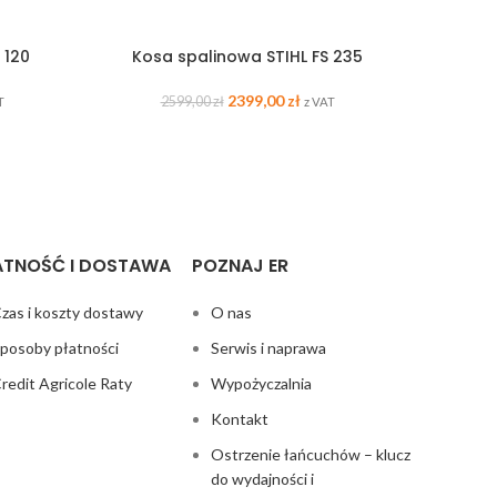
 120
Kosa spalinowa STIHL FS 235
Kosiark
2399,00
zł
2599,00
zł
T
z VAT
ATNOŚĆ I DOSTAWA
POZNAJ ER
zas i koszty dostawy
O nas
posoby płatności
Serwis i naprawa
redit Agricole Raty
Wypożyczalnia
Kontakt
Ostrzenie łańcuchów – klucz
do wydajności i