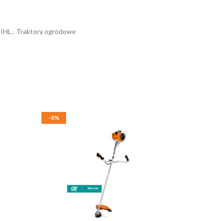
IHL
,
Traktory ogrodowe
-8%
-16%