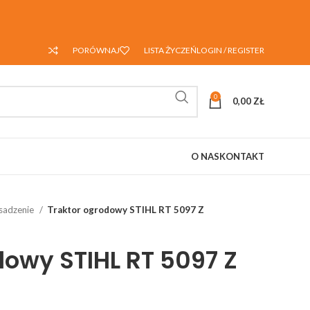
PORÓWNAJ
LISTA ŻYCZEŃ
LOGIN / REGISTER
0
0,00
ZŁ
O NAS
KONTAKT
 sadzenie
Traktor ogrodowy STIHL RT 5097 Z
dowy STIHL RT 5097 Z