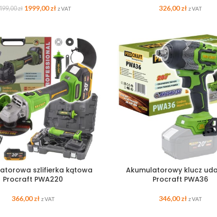
1999,00
zł
326,00
zł
499,00
zł
z VAT
z VAT
atorowa szlifierka kątowa
Akumulatorowy klucz ud
Procraft PWA220
Procraft PWA36
366,00
zł
346,00
zł
z VAT
z VAT