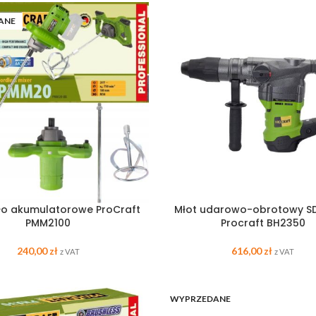
ANE
ło akumulatorowe ProCraft
Młot udarowo-obrotowy S
PMM2100
Procraft BH2350
240,00
zł
616,00
zł
z VAT
z VAT
WYPRZEDANE