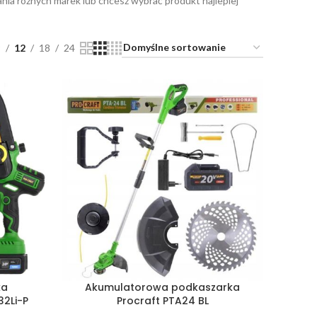
ania różnych marek lub chcesz wybrać produkt najlepiej
9
12
18
24
ka
Akumulatorowa podkaszarka
32Li-P
Procraft PTA24 BL