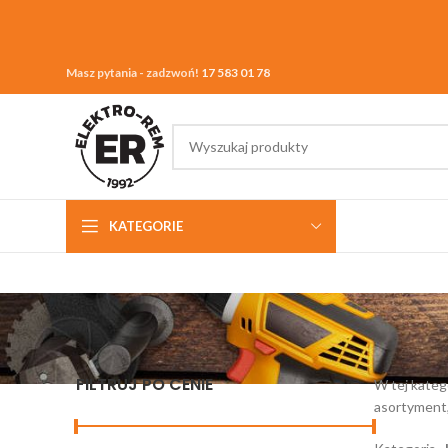
Masz pytania - zadzwoń!
17 583 01 78
KATEGORIE
FILTRUJ PO CENIE
W tej kateg
asortyment,