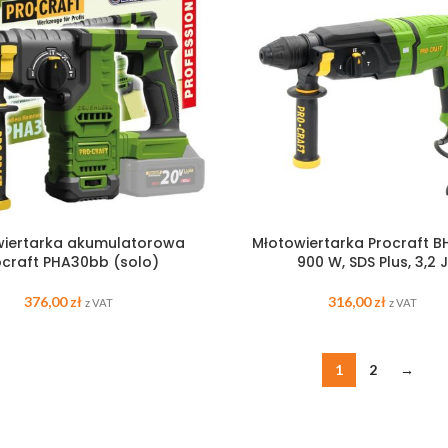
wiertarka akumulatorowa
Młotowiertarka Procraft B
ocraft PHA30bb (solo)
900 W, SDS Plus, 3,2 
376,00
zł
316,00
zł
z VAT
z VAT
1
2
→