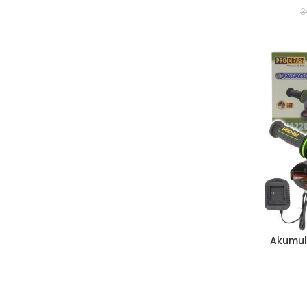
3
Akumul