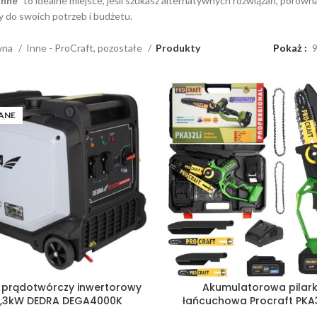
Inne”
to idealne miejsce, jeśli szukasz alternatywnych rozwiązań, porówn
do swoich potrzeb i budżetu.
wna
Inne - ProCraft, pozostałe
Produkty
Pokaż
ANE
 prądotwórczy inwertorowy
Akumulatorowa pilar
3,3kW DEDRA DEGA4000K
łańcuchowa Procraft PKA