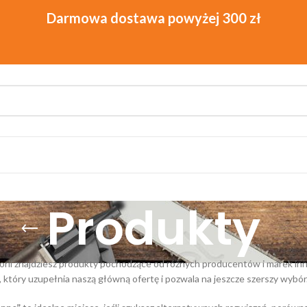
Produkty
orii znajdziesz produkty pochodzące od różnych producentów i marek inn
 który uzupełnia naszą główną ofertę i pozwala na jeszcze szerszy wybór