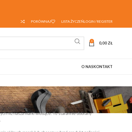
PORÓWNAJ
LISTA ŻYCZEŃ
LOGIN / REGISTER
0
0,00
ZŁ
O NAS
KONTAKT
ych niż nasza marki wiodące. To starannie dobrany
.