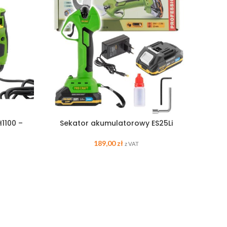
H1100 –
Sekator akumulatorowy ES25Li
J
189,00
zł
z VAT