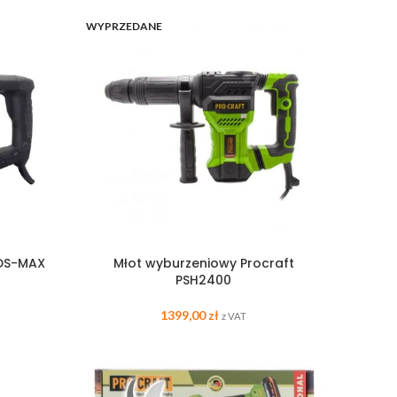
WYPRZEDANE
DS-MAX
Młot wyburzeniowy Procraft
PSH2400
1399,00
zł
z VAT