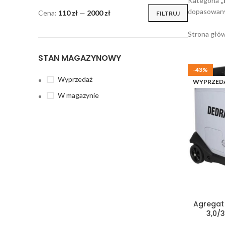
Kategoria
„
dopasowany 
Cena:
110 zł
—
2000 zł
FILTRUJ
Strona głó
STAN MAGAZYNOWY
-43%
Wyprzedaż
WYPRZED
W magazynie
Agregat
3,0/