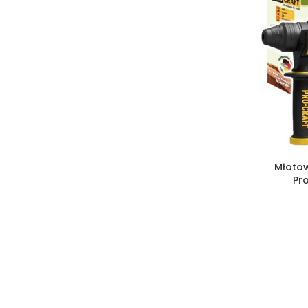
Młoto
Pr