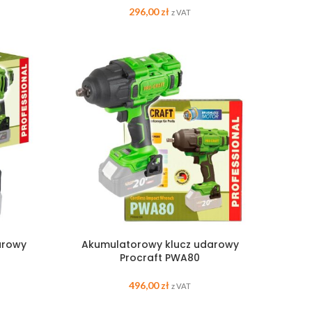
296,00
zł
z VAT
arowy
Akumulatorowy klucz udarowy
Procraft PWA80
496,00
zł
z VAT