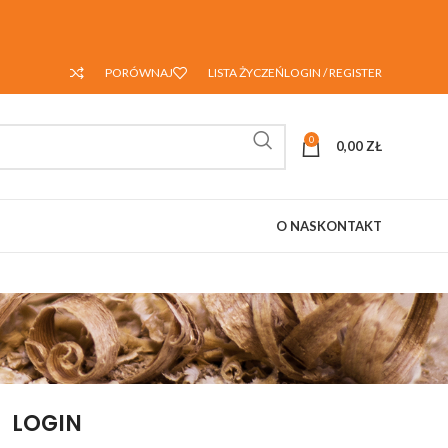
PORÓWNAJ
LISTA ŻYCZEŃ
LOGIN / REGISTER
0
0,00
ZŁ
O NAS
KONTAKT
LOGIN