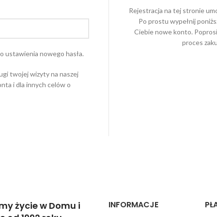
Rejestracja na tej stronie um
Po prostu wypełnij poniżs
Ciebie nowe konto. Poprosi
proces zaku
do ustawienia nowego hasła.
i twojej wizyty na naszej
nta i dla innych celów o
INFORMACJE
PŁ
my życie w Domu i