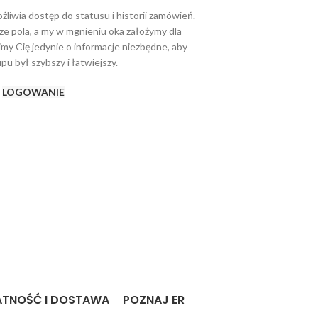
ożliwia dostęp do statusu i historii zamówień.
ze pola, a my w mgnieniu oka założymy dla
my Cię jedynie o informacje niezbędne, aby
pu był szybszy i łatwiejszy.
LOGOWANIE
ATNOŚĆ I DOSTAWA
POZNAJ ER