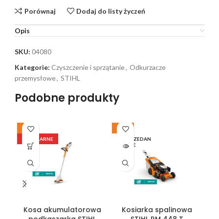
Porównaj
Dodaj do listy życzeń
Opis
SKU:
04080
Kategorie:
Czyszczenie i sprzątanie
,
Odkurzacze
przemysłowe
,
STIHL
Podobne produkty
-6%
-14%
-9
POPULARNE
WYPRZEDAN
E
Kosa akumulatorowa
Kosiarka spalinowa