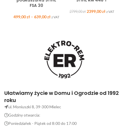
podkaszarka STIHL
STIHL RM 448 T
p
FSA 30
2399,00
zł
2799,00
zł
z VAT
499,00
zł
–
639,00
zł
z VAT
Ułatwiamy życie w Domu i Ogrodzie od 1992
roku
ul. Moniuszki 8, 39-300 Mielec
Godziny otwarcia:
Poniedziałek - Piątek od 8:00 do 17:00