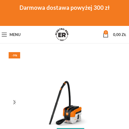
0
MENU
0,00
ZŁ
-9%