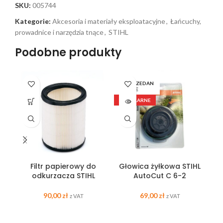
SKU:
005744
Kategorie:
Akcesoria i materiały eksploatacyjne
,
Łańcuchy,
prowadnice i narzędzia tnące
,
STIHL
Podobne produkty
WYPRZEDAN
W
E
POPULARNE
Filtr papierowy do
Głowica żyłkowa STIHL
odkurzacza STIHL
AutoCut C 6-2
90,00
zł
69,00
zł
z VAT
z VAT