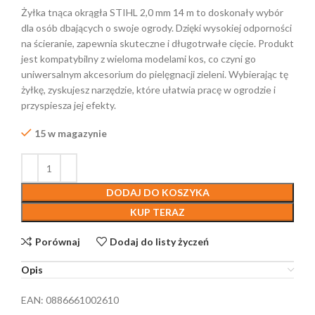
Żyłka tnąca okrągła STIHL 2,0 mm 14 m to doskonały wybór
dla osób dbających o swoje ogrody. Dzięki wysokiej odporności
na ścieranie, zapewnia skuteczne i długotrwałe cięcie. Produkt
jest kompatybilny z wieloma modelami kos, co czyni go
uniwersalnym akcesorium do pielęgnacji zieleni. Wybierając tę
żyłkę, zyskujesz narzędzie, które ułatwia pracę w ogrodzie i
przyspiesza jej efekty.
15 w magazynie
DODAJ DO KOSZYKA
KUP TERAZ
Porównaj
Dodaj do listy życzeń
Opis
EAN:
0886661002610