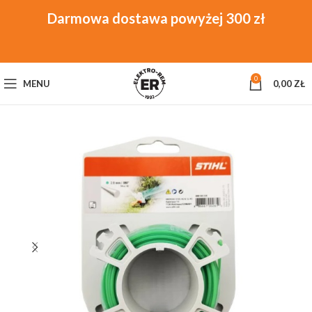
0
MENU
0,00
ZŁ