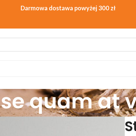
se quam at 
S