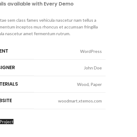
ils available with Every Demo
itae sem class fames vehicula nascetur nam tellus a
mentum inceptos mus rhoncus et accumsan fringilla
ula nascetur amet fermentum rutrum.
IENT
WordPress
SIGNER
John Doe
TERIALS
Wood, Paper
BSITE
woodmart.xtemos.com
Project