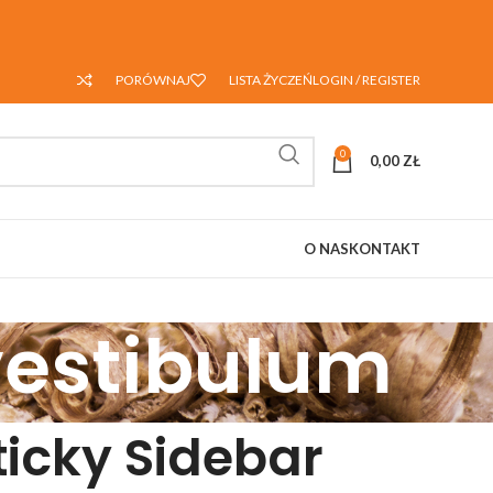
PORÓWNAJ
LISTA ŻYCZEŃ
LOGIN / REGISTER
0
0,00
ZŁ
O NAS
KONTAKT
vestibulum
ticky Sidebar