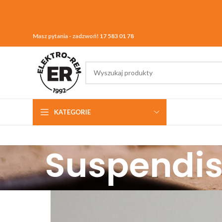
Masz pytania - zadzwoń!
17 583 01 78
KATEGORIE
Suspendis