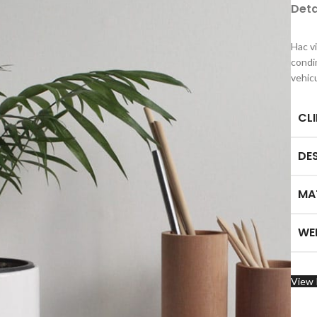
Deta
Hac v
condi
vehic
CL
DE
MA
WE
View 