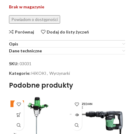
Brak w magazynie
Porównaj
Dodaj do listy życzeń
Opis
Dane techniczne
SKU:
03031
Kategorie:
HiKOKI
,
Wyrzynarki
Podobne produkty
-29%
WYPRZEDAN
-2
E
W
PO