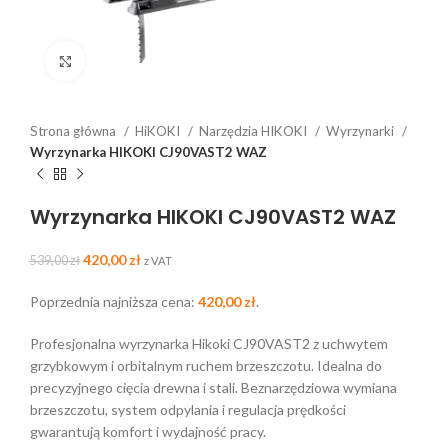
Click to enlarge
Strona główna
HiKOKI
Narzędzia HIKOKI
Wyrzynarki
Wyrzynarka HIKOKI CJ90VAST2 WAZ
Wyrzynarka HIKOKI CJ90VAST2 WAZ
420,00
zł
539,00
zł
z VAT
Poprzednia najniższa cena:
420,00
zł
.
Profesjonalna wyrzynarka Hikoki CJ90VAST2 z uchwytem
grzybkowym i orbitalnym ruchem brzeszczotu. Idealna do
precyzyjnego cięcia drewna i stali. Beznarzędziowa wymiana
brzeszczotu, system odpylania i regulacja prędkości
gwarantują komfort i wydajność pracy.