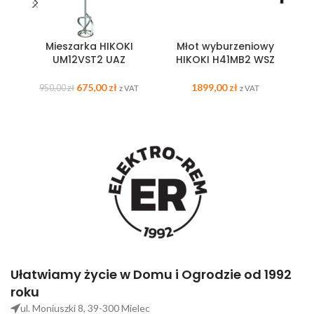
Mieszarka HIKOKI
Młot wyburzeniowy
UM12VST2 UAZ
HIKOKI H41MB2 WSZ
675,00
zł
1899,00
zł
950,00
zł
z VAT
z VAT
Ułatwiamy życie w Domu i Ogrodzie od 1992
roku
ul. Moniuszki 8, 39-300 Mielec