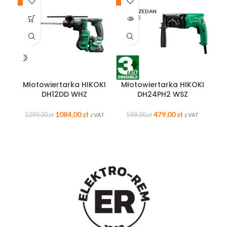
-17%
-20%
-1
WYPRZEDAN
W
E
Młotowiertarka HIKOKI
Młotowiertarka HIKOKI
DH12DD WHZ
DH24PH2 WSZ
H
1084,00
zł
479,00
zł
1299,00
zł
599,00
zł
2
z VAT
z VAT