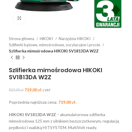
Click to enlarge
Strona główna
HiKOKI
Narzędzia HIKOKI
Szlifierki kątowe, mimośrodowe, oscylacyjne i proste
Szlifierka mimośrodowa HIKOKI SV1813DA W2Z
Szlifierka mimośrodowa HIKOKI
SV1813DA W2Z
719,00
zł
819,00
zł
z VAT
Poprzednia najniższa cena:
719,00
zł
.
HIKOKI SV1813DA W2Z
– akumulatorowa szlifierka
mimośrodowa 125 mm z silnikiem bezszczotkowym, regulacją
prędkości i walizką HITSYSTEM. MultiVolt ready.