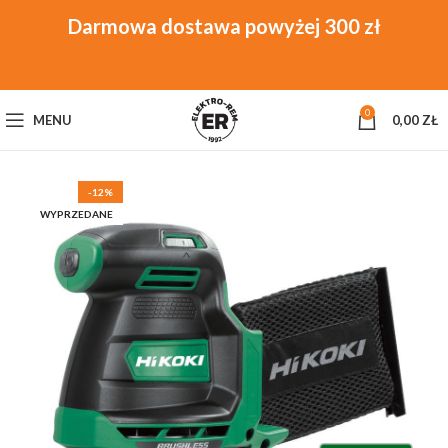
0
MENU
0,00
ZŁ
-12%
WYPRZEDANE