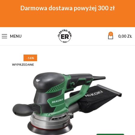
0
MENU
0,00
ZŁ
-16%
WYPRZEDANE