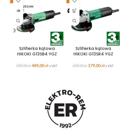
-17%
-25%
-2
WYPRZEDAN
W
E
PO
Szlifierka kątowa
Szlifierka kątowa
HIKOKI G13SB4 YGZ
HIKOKI G13SR4 YGZ
489,00
zł
179,00
zł
589,00
zł
239,00
zł
z VAT
z VAT