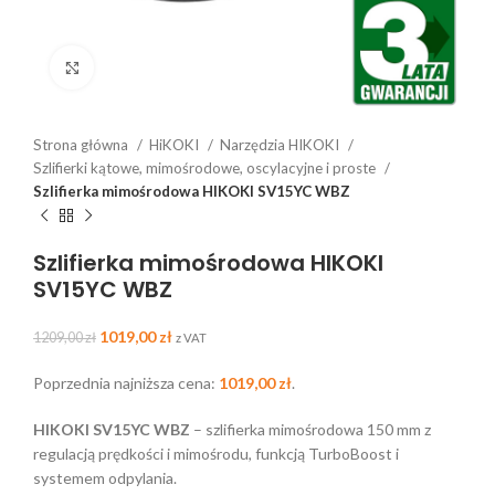
Click to enlarge
Strona główna
HiKOKI
Narzędzia HIKOKI
Szlifierki kątowe, mimośrodowe, oscylacyjne i proste
Szlifierka mimośrodowa HIKOKI SV15YC WBZ
Szlifierka mimośrodowa HIKOKI
SV15YC WBZ
1019,00
zł
1209,00
zł
z VAT
Poprzednia najniższa cena:
1019,00
zł
.
HIKOKI SV15YC WBZ
– szlifierka mimośrodowa 150 mm z
regulacją prędkości i mimośrodu, funkcją TurboBoost i
systemem odpylania.