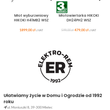
Młot wyburzeniowy
Młotowiertarka HIKOKI
M
HIKOKI H41MB2 WSZ
DH24PH2 WSZ
1899,00
zł
479,00
zł
599,00
zł
z VAT
z VAT
Ułatwiamy życie w Domu i Ogrodzie od 1992
roku
ul. Moniuszki 8, 39-300 Mielec