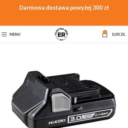
0
MENU
0,00
ZŁ