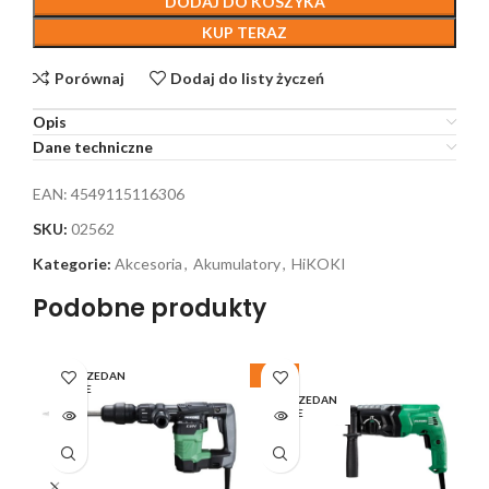
DODAJ DO KOSZYKA
KUP TERAZ
Porównaj
Dodaj do listy życzeń
Opis
Dane techniczne
EAN:
4549115116306
SKU:
02562
Kategorie:
Akcesoria
,
Akumulatory
,
HiKOKI
Podobne produkty
WYPRZEDAN
-20%
W
E
WYPRZEDAN
E