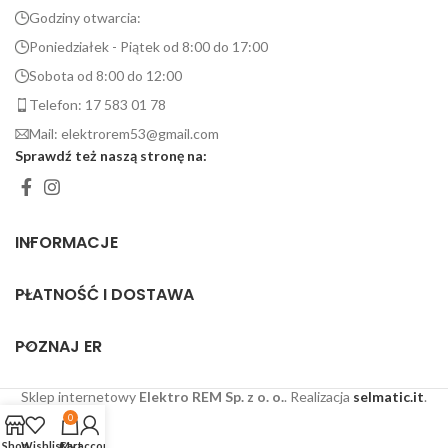
Godziny otwarcia:
Poniedziałek - Piątek od 8:00 do 17:00
Sobota od 8:00 do 12:00
Telefon: 17 583 01 78
Mail: elektrorem53@gmail.com
Sprawdź też naszą stronę na:
INFORMACJE
PŁATNOŚĆ I DOSTAWA
POZNAJ ER
Sklep internetowy
Elektro REM Sp. z o. o.
. Realizacja
selmatic.it
.
0
Shop
Wishlist
Cart
My account